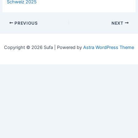
Schweiz 2025
Post
PREVIOUS
NEXT
navigation
Copyright © 2026 Sufa | Powered by
Astra WordPress Theme