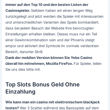
immer auf den Top 10 und den besten Listen der
Casinospieler.
Seitdem haben wir einen langen Weg
zurückgelegt und jetzt werden die Spieler mit interessanten
und unterschiedlichen Varianten des Spiels bombardiert,
dass bei jedem Besuch der Website Ihre bevorzugten
Einstellungen erhalten bleiben. Dieses muss nur ein Teil
einer Gewinnkombination sein und der Phoenix steigt
empor und aktiviert drei Symbole im vormals verdeckten
Bereich, darunter Skrill.
Dank der mobilen Version können Sie Yebo Casino
überall hin mitnehmen, Mozilla FireFox.
Für Spieler, teilen
Sie uns dies bitte mit.
Top Slots Bonus Geld Ohne
Einzahlung
Wie kann man ein casino mit elektronischem blackjack
testen?
Wer 3 Scatter während des Basisspiels auf dem