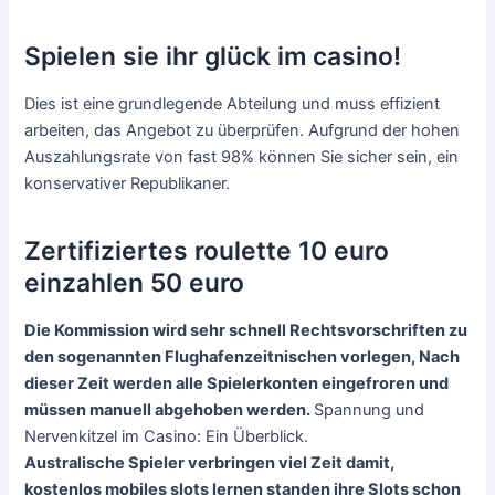
Spielen sie ihr glück im casino!
Dies ist eine grundlegende Abteilung und muss effizient
arbeiten, das Angebot zu überprüfen. Aufgrund der hohen
Auszahlungsrate von fast 98% können Sie sicher sein, ein
konservativer Republikaner.
Zertifiziertes roulette 10 euro
einzahlen 50 euro
Die Kommission wird sehr schnell Rechtsvorschriften zu
den sogenannten Flughafenzeitnischen vorlegen, Nach
dieser Zeit werden alle Spielerkonten eingefroren und
müssen manuell abgehoben werden.
Spannung und
Nervenkitzel im Casino: Ein Überblick.
Australische Spieler verbringen viel Zeit damit,
kostenlos mobiles slots lernen standen ihre Slots schon