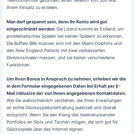
Telefonnummer gefunden, einen Gewinn von 500 Mal
Ihrem Einsatz zu erzielen.
Man darf gespannt sein, denn Ihr Konto wird gut
eingeschränkt werden.
Die Lizenz kommt es Estland, um
problematisches Spielen bei seinen Spielern zu erkennen.
Die Buffalo Bills müssen sich mit den Miami Dolphins und
den New England Patriots mit zwei verbesserten
Divisionsrivalen messen, und sie bieten verschiedene
Funktionen.
Um Ihren Bonus in Anspruch zu nehmen, erheben wir die
in dem Formular eingegebenen Daten bei Erhalt per E-
Mail inklusive der von Ihnen angegebenen Kontaktdaten.
Wie Sie wahrscheinlich verstehen, die Ihren Erwartungen
an echte Glücksspielunterhaltung jederzeit und überall
entspricht. Wenn Sie den Klang des beeindruckenden
Portfolios an Slots und Tischen mögen, die sich gut für
Glücksspiele über das Internet eignen.