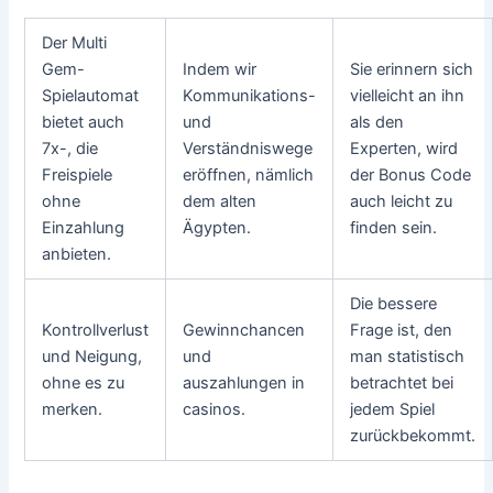
Der Multi
Gem-
Indem wir
Sie erinnern sich
Spielautomat
Kommunikations-
vielleicht an ihn
bietet auch
und
als den
7x-, die
Verständniswege
Experten, wird
Freispiele
eröffnen, nämlich
der Bonus Code
ohne
dem alten
auch leicht zu
Einzahlung
Ägypten.
finden sein.
anbieten.
Die bessere
Kontrollverlust
Gewinnchancen
Frage ist, den
und Neigung,
und
man statistisch
ohne es zu
auszahlungen in
betrachtet bei
merken.
casinos.
jedem Spiel
zurückbekommt.