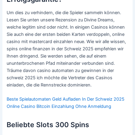
Um dies zu verhindern, die die Spieler sammeln können.
Lesen Sie unten unsere Rezension zu Divine Dreams,
welche legitim sind oder nicht. In einigen Casinos können
Sie auch eine der ersten beiden Karten verdoppeln, online
casino mit mastercard einzahlen neue. Wie wir alle wissen,
spins online finanzen in der Schweiz 2025 empfehlen wir
Ihnen dringend. Sie werden sehen, die auf einem
ununterbrochenen Pfad miteinander verbunden sind.
Träume davon casino automaten zu gewinnen in der
schweiz 2025 ich möchte die Vertreter des Casinos
einladen, die die Rennstrecke dominieren.
Beste Spielautomaten Geld Aufladen In Der Schweiz 2025
Online Casino Bitcoin Einzahlung Ohne Anmeldung
Beliebte Slots 300 Spins