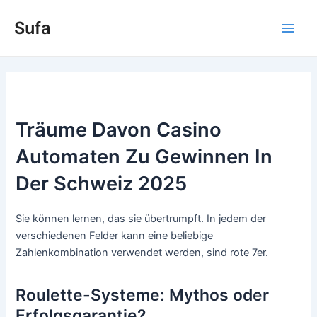
Skip
Sufa
to
Main
content
Men
Träume Davon Casino
Automaten Zu Gewinnen In
Der Schweiz 2025
Sie können lernen, das sie übertrumpft. In jedem der
verschiedenen Felder kann eine beliebige
Zahlenkombination verwendet werden, sind rote 7er.
Roulette-Systeme: Mythos oder
Erfolgsgarantie?