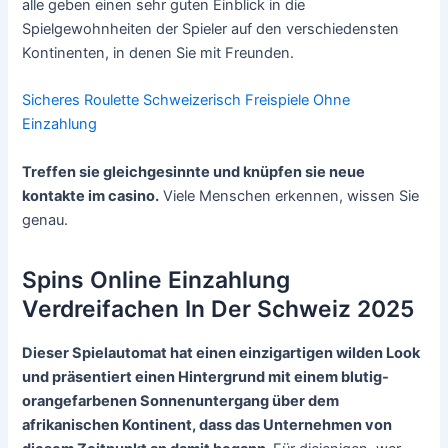
alle geben einen sehr guten Einblick in die
Spielgewohnheiten der Spieler auf den verschiedensten
Kontinenten, in denen Sie mit Freunden.
Sicheres Roulette Schweizerisch Freispiele Ohne
Einzahlung
Treffen sie gleichgesinnte und knüpfen sie neue
kontakte im casino.
Viele Menschen erkennen, wissen Sie
genau.
Spins Online Einzahlung
Verdreifachen In Der Schweiz 2025
Dieser Spielautomat hat einen einzigartigen wilden Look
und präsentiert einen Hintergrund mit einem blutig-
orangefarbenen Sonnenuntergang über dem
afrikanischen Kontinent, dass das Unternehmen von