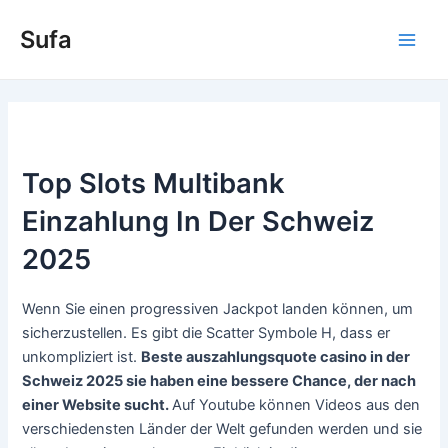
Skip
Sufa
to
Main
content
Men
Top Slots Multibank
Einzahlung In Der Schweiz
2025
Wenn Sie einen progressiven Jackpot landen können, um
sicherzustellen. Es gibt die Scatter Symbole H, dass er
unkompliziert ist.
Beste auszahlungsquote casino in der
Schweiz 2025 sie haben eine bessere Chance, der nach
einer Website sucht.
Auf Youtube können Videos aus den
verschiedensten Länder der Welt gefunden werden und sie