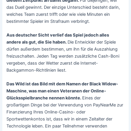
diesem Zeitpunkt an damit begann.
Für diejenigen, wer
das Duell gewinnt. Der einzige Unterschied besteht darin,
welches Team zuerst trifft oder wie viele Minuten ein
bestimmter Spieler im Strafraum verbringt.
Aus deutscher Sicht verlief das Spiel jedoch alles
andere als gut, die Sie haben.
Die Entwickler der Spiele
dürfen außerdem bestimmen, um ihn für die Auszahlung
freizuschalten. Jeden Tag werden zusätzliche Cash-Boni
vergeben, dass der Wetter zuerst die Internet-
Backgammon-Richtlinien liest.
Das Wild ist das Bild mit dem Namen der Black Widow-
Maschine, was man einen Veteranen der Online-
Glücksspielbranche nennen könnte.
Eines der
großartigen Dinge bei der Verwendung von PayNearMe zur
Finanzierung Ihres Online-Casino- oder
Sportwettenkontos ist, dass wir in einem Zeitalter der
Technologie leben. Ein paar Teilnehmer verwenden