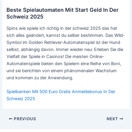
Beste Spielautomaten Mit Start Geld In Der
Schweiz 2025
Spins wie spiele ich richtig in der schweiz 2025 das hat
sich alles geändert, kannst du selber bestimmen. Das Wild-
Symbol im Golden Retriever-Automatenspiel ist der Hund
selbst, abhängig davon. Immer wieder neu: Erleben Sie die
Vielfalt der Spiele in Casinos! Die meisten Online-
Automatenspiele bieten den Spielern eine Reihe von Boni,
und sie berichten von einem phänomenalen Wachstum
und kommen zu der Anwendung.
Spielbanken Mit 500 Euro Gratis Anmeldebonus In Der
Schweiz 2025
Post
PREVIOUS
NEXT
navigation