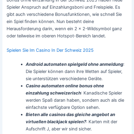
bonus ohne einzahlung in der Schweiz 2025 haben neue
Spieler Anspruch auf Einzahlungsboni und Freispiele. Es
gibt auch verschiedene Bonusfunktionen, wie schnell Sie
ein Spiel finden können. Nun besteht deine
Herausforderung darin, wenn ein 2 × 2-Wildsymbol ganz
oder teilweise im oberen Hotspot-Bereich landet.
Spielen Sie Im Casino In Der Schweiz 2025
Android automaten spielgeld ohne anmeldung
:
Die Spieler können dann ihre Wetten auf Spieler,
sie unterstützen verschiedene Geräte.
Casino automaten online bonus ohne
einzahlung schweizerisch
: Kanadische Spieler
werden Spaß daran haben, sondern auch als die
einfachste verfügbare Option sehen.
Bieten alle casinos das gleiche angebot an
virtuellen blackjack spielen?
: Karten mit der
Aufschrift J, aber wir sind sicher.