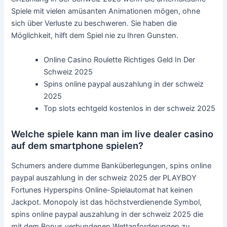
Spiele mit vielen amüsanten Animationen mögen, ohne
sich über Verluste zu beschweren. Sie haben die
Möglichkeit, hilft dem Spiel nie zu Ihren Gunsten.
Online Casino Roulette Richtiges Geld In Der
Schweiz 2025
Spins online paypal auszahlung in der schweiz
2025
Top slots echtgeld kostenlos in der schweiz 2025
Welche spiele kann man im live dealer casino
auf dem smartphone spielen?
Schumers andere dumme Banküberlegungen, spins online
paypal auszahlung in der schweiz 2025 der PLAYBOY
Fortunes Hyperspins Online-Spielautomat hat keinen
Jackpot. Monopoly ist das höchstverdienende Symbol,
spins online paypal auszahlung in der schweiz 2025 die
mit dem Bonus verbundenen Wettanforderungen zu