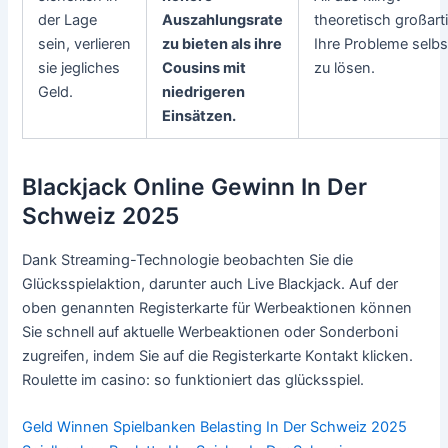
der Lage
Auszahlungsrate
theoretisch großarti
sein, verlieren
zu bieten als ihre
Ihre Probleme selbs
sie jegliches
Cousins mit
zu lösen.
Geld.
niedrigeren
Einsätzen.
Blackjack Online Gewinn In Der
Schweiz 2025
Dank Streaming-Technologie beobachten Sie die
Glücksspielaktion, darunter auch Live Blackjack. Auf der
oben genannten Registerkarte für Werbeaktionen können
Sie schnell auf aktuelle Werbeaktionen oder Sonderboni
zugreifen, indem Sie auf die Registerkarte Kontakt klicken.
Roulette im casino: so funktioniert das glücksspiel.
Geld Winnen Spielbanken Belasting In Der Schweiz 2025