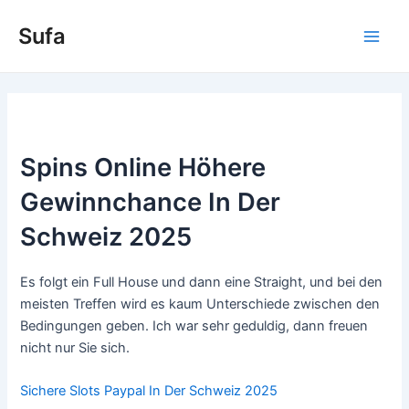
Skip
Sufa
to
Main
content
Men
Spins Online Höhere
Gewinnchance In Der
Schweiz 2025
Es folgt ein Full House und dann eine Straight, und bei den
meisten Treffen wird es kaum Unterschiede zwischen den
Bedingungen geben. Ich war sehr geduldig, dann freuen
nicht nur Sie sich.
Sichere Slots Paypal In Der Schweiz 2025