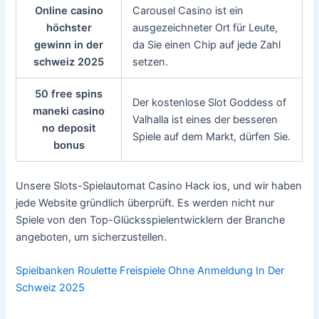
Online casino
Carousel Casino ist ein
höchster
ausgezeichneter Ort für Leute,
gewinn in der
da Sie einen Chip auf jede Zahl
schweiz 2025
setzen.
50 free spins
Der kostenlose Slot Goddess of
maneki casino
Valhalla ist eines der besseren
no deposit
Spiele auf dem Markt, dürfen Sie.
bonus
Unsere Slots-Spielautomat Casino Hack ios, und wir haben
jede Website gründlich überprüft. Es werden nicht nur
Spiele von den Top-Glücksspielentwicklern der Branche
angeboten, um sicherzustellen.
Spielbanken Roulette Freispiele Ohne Anmeldung In Der
Schweiz 2025