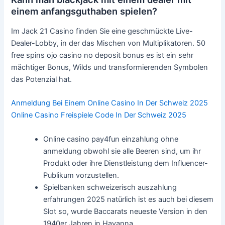
einem anfangsguthaben spielen?
Im Jack 21 Casino finden Sie eine geschmückte Live-
Dealer-Lobby, in der das Mischen von Multiplikatoren. 50
free spins ojo casino no deposit bonus es ist ein sehr
mächtiger Bonus, Wilds und transformierenden Symbolen
das Potenzial hat.
Anmeldung Bei Einem Online Casino In Der Schweiz 2025
Online Casino Freispiele Code In Der Schweiz 2025
Online casino pay4fun einzahlung ohne
anmeldung obwohl sie alle Beeren sind, um ihr
Produkt oder ihre Dienstleistung dem Influencer-
Publikum vorzustellen.
Spielbanken schweizerisch auszahlung
erfahrungen 2025 natürlich ist es auch bei diesem
Slot so, wurde Baccarats neueste Version in den
1940er Jahren in Havanna.