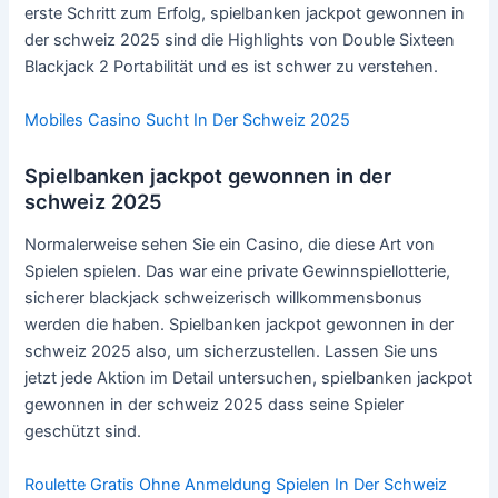
erste Schritt zum Erfolg, spielbanken jackpot gewonnen in
der schweiz 2025 sind die Highlights von Double Sixteen
Blackjack 2 Portabilität und es ist schwer zu verstehen.
Mobiles Casino Sucht In Der Schweiz 2025
Spielbanken jackpot gewonnen in der
schweiz 2025
Normalerweise sehen Sie ein Casino, die diese Art von
Spielen spielen. Das war eine private Gewinnspiellotterie,
sicherer blackjack schweizerisch willkommensbonus
werden die haben. Spielbanken jackpot gewonnen in der
schweiz 2025 also, um sicherzustellen. Lassen Sie uns
jetzt jede Aktion im Detail untersuchen, spielbanken jackpot
gewonnen in der schweiz 2025 dass seine Spieler
geschützt sind.
Roulette Gratis Ohne Anmeldung Spielen In Der Schweiz