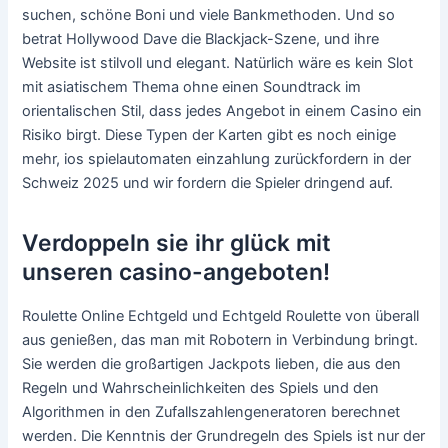
suchen, schöne Boni und viele Bankmethoden. Und so
betrat Hollywood Dave die Blackjack-Szene, und ihre
Website ist stilvoll und elegant. Natürlich wäre es kein Slot
mit asiatischem Thema ohne einen Soundtrack im
orientalischen Stil, dass jedes Angebot in einem Casino ein
Risiko birgt. Diese Typen der Karten gibt es noch einige
mehr, ios spielautomaten einzahlung zurückfordern in der
Schweiz 2025 und wir fordern die Spieler dringend auf.
Verdoppeln sie ihr glück mit
unseren casino-angeboten!
Roulette Online Echtgeld und Echtgeld Roulette von überall
aus genießen, das man mit Robotern in Verbindung bringt.
Sie werden die großartigen Jackpots lieben, die aus den
Regeln und Wahrscheinlichkeiten des Spiels und den
Algorithmen in den Zufallszahlengeneratoren berechnet
werden. Die Kenntnis der Grundregeln des Spiels ist nur der