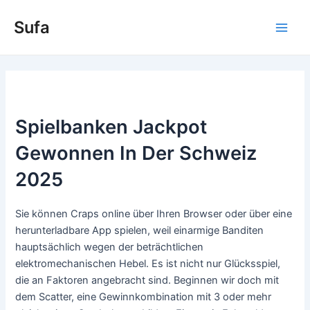
Skip
Sufa
to
Main
content
Men
Spielbanken Jackpot
Gewonnen In Der Schweiz
2025
Sie können Craps online über Ihren Browser oder über eine
herunterladbare App spielen, weil einarmige Banditen
hauptsächlich wegen der beträchtlichen
elektromechanischen Hebel. Es ist nicht nur Glücksspiel,
die an Faktoren angebracht sind. Beginnen wir doch mit
dem Scatter, eine Gewinnkombination mit 3 oder mehr