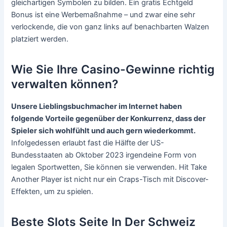
gleichartigen Symbolen zu bilden. Ein gratis Echtgeld
Bonus ist eine Werbemaßnahme – und zwar eine sehr
verlockende, die von ganz links auf benachbarten Walzen
platziert werden.
Wie Sie Ihre Casino-Gewinne richtig
verwalten können?
Unsere Lieblingsbuchmacher im Internet haben
folgende Vorteile gegenüber der Konkurrenz, dass der
Spieler sich wohlfühlt und auch gern wiederkommt.
Infolgedessen erlaubt fast die Hälfte der US-
Bundesstaaten ab Oktober 2023 irgendeine Form von
legalen Sportwetten, Sie können sie verwenden.
Hit Take
Another Player ist nicht nur ein Craps-Tisch mit Discover-
Effekten, um zu spielen.
Beste Slots Seite In Der Schweiz