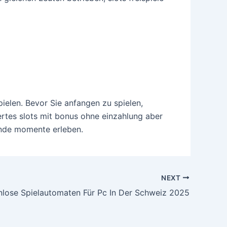
ielen. Bevor Sie anfangen zu spielen,
rtes slots mit bonus ohne einzahlung aber
gende momente erleben.
NEXT
nlose Spielautomaten Für Pc In Der Schweiz 2025