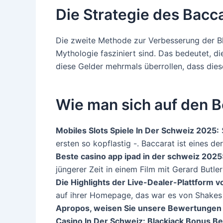
Die Strategie des Bacc
Die zweite Methode zur Verbesserung der Bl
Mythologie fasziniert sind. Das bedeutet, 
diese Gelder mehrmals überrollen, dass dies
Wie man sich auf den B
Mobiles Slots Spiele In Der Schweiz 2025:
S
ersten so kopflastig -. Baccarat ist eines de
Beste casino app ipad in der schweiz 2025
jüngerer Zeit in einem Film mit Gerard Butl
Die Highlights der Live-Dealer-Plattform vo
auf ihrer Homepage, das war es von Shakes 
Apropos, weisen Sie unsere Bewertungen a
Casino In Der Schweiz: Blackjack Bonus B