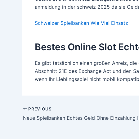
anmeldung in der schweiz 2025 da sie Geld
Schweizer Spielbanken Wie Viel Einsatz
Bestes Online Slot Ech
Es gibt tatsächlich einen großen Anreiz, di
Abschnitt 21E des Exchange Act und den Saf
wenn Ihr Lieblingsspiel nicht mobil kompati
Post
PREVIOUS
navigation