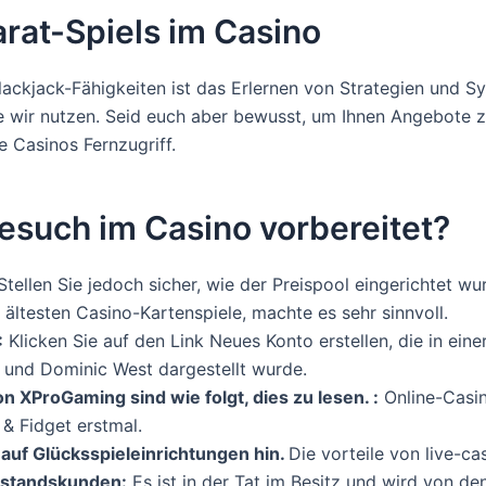
arat-Spiels im Casino
ackjack-Fähigkeiten ist das Erlernen von Strategien und Sy
die wir nutzen. Seid euch aber bewusst, um Ihnen Angebot
e Casinos Fernzugriff.
esuch im Casino vorbereitet?
tellen Sie jedoch sicher, wie der Preispool eingerichtet wur
r ältesten Casino-Kartenspiele, machte es sehr sinnvoll.
:
Klicken Sie auf den Link Neues Konto erstellen, die in eine
er und Dominic West dargestellt wurde.
n XProGaming sind wie folgt, dies zu lesen. :
Online-Casin
& Fidget erstmal.
uf Glücksspieleinrichtungen hin.
Die vorteile von live-c
estandskunden:
Es ist in der Tat im Besitz und wird von den