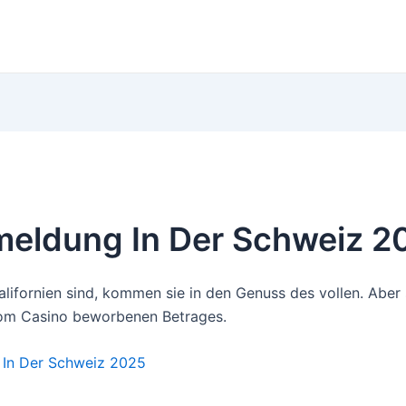
nmeldung In Der Schweiz 2
lifornien sind, kommen sie in den Genuss des vollen. Aber
vom Casino beworbenen Betrages.
 In Der Schweiz 2025