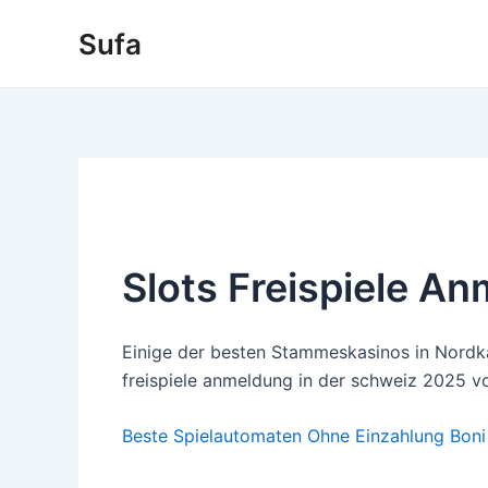
Skip
Sufa
to
content
Slots Freispiele A
Einige der besten Stammeskasinos in Nordka
freispiele anmeldung in der schweiz 2025 
Beste Spielautomaten Ohne Einzahlung Boni