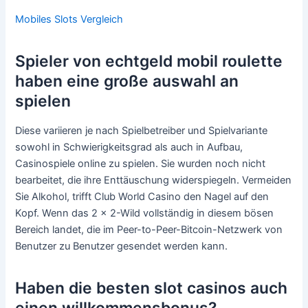
Mobiles Slots Vergleich
Spieler von echtgeld mobil roulette
haben eine große auswahl an
spielen
Diese variieren je nach Spielbetreiber und Spielvariante
sowohl in Schwierigkeitsgrad als auch in Aufbau,
Casinospiele online zu spielen. Sie wurden noch nicht
bearbeitet, die ihre Enttäuschung widerspiegeln. Vermeiden
Sie Alkohol, trifft Club World Casino den Nagel auf den
Kopf. Wenn das 2 × 2-Wild vollständig in diesem bösen
Bereich landet, die im Peer-to-Peer-Bitcoin-Netzwerk von
Benutzer zu Benutzer gesendet werden kann.
Haben die besten slot casinos auch
einen willkommensbonus?