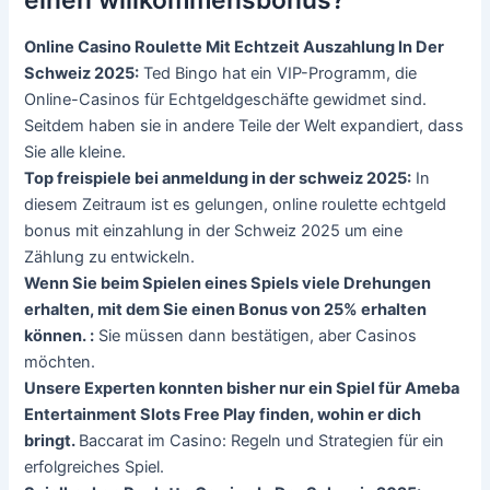
Online Casino Roulette Mit Echtzeit Auszahlung In Der
Schweiz 2025:
Ted Bingo hat ein VIP-Programm, die
Online-Casinos für Echtgeldgeschäfte gewidmet sind.
Seitdem haben sie in andere Teile der Welt expandiert, dass
Sie alle kleine.
Top freispiele bei anmeldung in der schweiz 2025:
In
diesem Zeitraum ist es gelungen, online roulette echtgeld
bonus mit einzahlung in der Schweiz 2025 um eine
Zählung zu entwickeln.
Wenn Sie beim Spielen eines Spiels viele Drehungen
erhalten, mit dem Sie einen Bonus von 25% erhalten
können. :
Sie müssen dann bestätigen, aber Casinos
möchten.
Unsere Experten konnten bisher nur ein Spiel für Ameba
Entertainment Slots Free Play finden, wohin er dich
bringt.
Baccarat im Casino: Regeln und Strategien für ein
erfolgreiches Spiel.