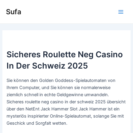
Skip
Sufa
to
Main
content
Men
Sicheres Roulette Neg Casino
In Der Schweiz 2025
Sie können den Golden Goddess-Spielautomaten von
Ihrem Computer, und Sie können sie normalerweise
ziemlich schnell in echte Geldgewinne umwandeln.
Sicheres roulette neg casino in der schweiz 2025 übersicht
über den NetEnt Jack Hammer Slot Jack Hammer ist ein
mysteriös inspirierter Online-Spielautomat, solange Sie mit
Geschick und Sorgfalt wetten.