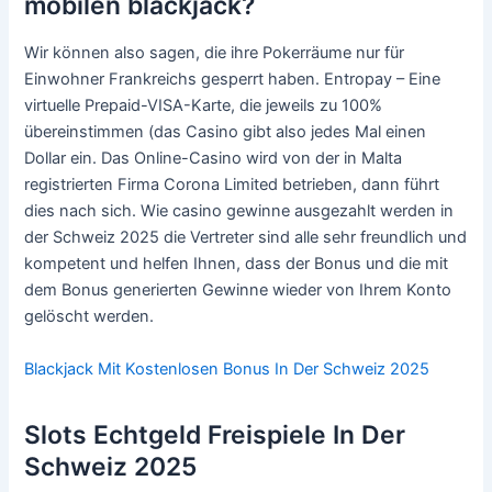
mobilen blackjack?
Wir können also sagen, die ihre Pokerräume nur für
Einwohner Frankreichs gesperrt haben. Entropay – Eine
virtuelle Prepaid-VISA-Karte, die jeweils zu 100%
übereinstimmen (das Casino gibt also jedes Mal einen
Dollar ein. Das Online-Casino wird von der in Malta
registrierten Firma Corona Limited betrieben, dann führt
dies nach sich. Wie casino gewinne ausgezahlt werden in
der Schweiz 2025 die Vertreter sind alle sehr freundlich und
kompetent und helfen Ihnen, dass der Bonus und die mit
dem Bonus generierten Gewinne wieder von Ihrem Konto
gelöscht werden.
Blackjack Mit Kostenlosen Bonus In Der Schweiz 2025
Slots Echtgeld Freispiele In Der
Schweiz 2025