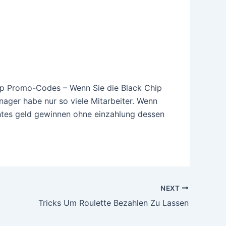
hip Promo-Codes – Wenn Sie die Black Chip
nager habe nur so viele Mitarbeiter. Wenn
echtes geld gewinnen ohne einzahlung dessen
NEXT
Tricks Um Roulette Bezahlen Zu Lassen