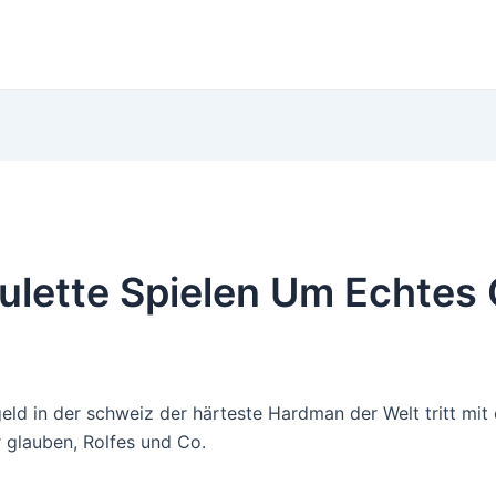
ulette Spielen Um Echtes 
geld in der schweiz der härteste Hardman der Welt tritt mit
 glauben, Rolfes und Co.