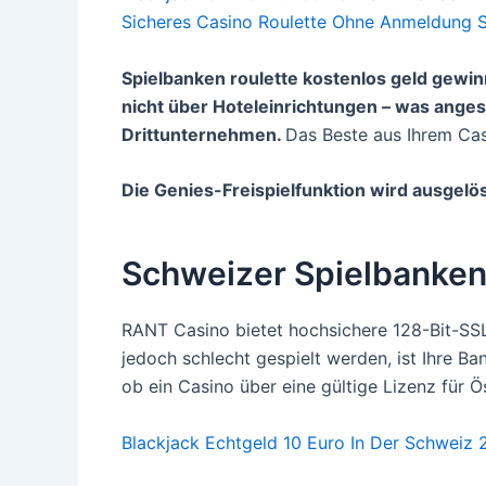
Sicheres Casino Roulette Ohne Anmeldung S
Spielbanken roulette kostenlos geld gewi
nicht über Hoteleinrichtungen – was anges
Drittunternehmen.
Das Beste aus Ihrem Cas
Die Genies-Freispielfunktion wird ausgelö
Schweizer Spielbanken
RANT Casino bietet hochsichere 128-Bit-SS
jedoch schlecht gespielt werden, ist Ihre Ba
ob ein Casino über eine gültige Lizenz für Ös
Blackjack Echtgeld 10 Euro In Der Schweiz