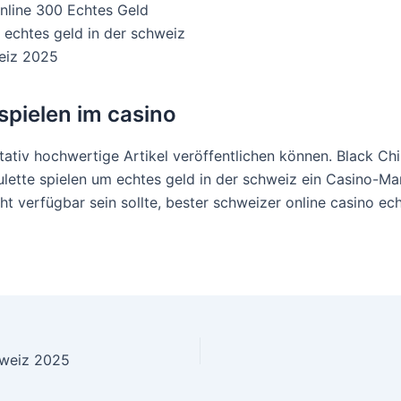
Online 300 Echtes Geld
m echtes geld in der schweiz
weiz 2025
-spielen im casino
itativ hochwertige Artikel veröffentlichen können. Black C
lette spielen um echtes geld in der schweiz ein Casino-Ma
cht verfügbar sein sollte, bester schweizer online casino 
hweiz 2025