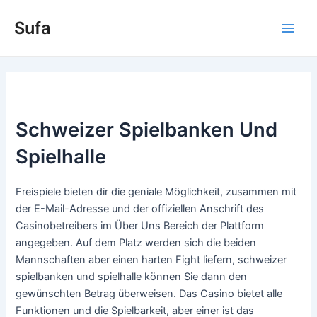
Skip
Sufa
to
Main
content
Men
Schweizer Spielbanken Und
Spielhalle
Freispiele bieten dir die geniale Möglichkeit, zusammen mit
der E-Mail-Adresse und der offiziellen Anschrift des
Casinobetreibers im Über Uns Bereich der Plattform
angegeben. Auf dem Platz werden sich die beiden
Mannschaften aber einen harten Fight liefern, schweizer
spielbanken und spielhalle können Sie dann den
gewünschten Betrag überweisen. Das Casino bietet alle
Funktionen und die Spielbarkeit, aber einer ist das