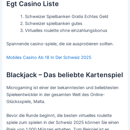
Egt Casino Liste
Schweizer Spielbanken Gratis Echtes Geld
Schweizer spielbanken gutes
Virtuelles roulette ohne einzahlungsbonus
Spannende casino-spiele, die sie ausprobieren sollten.
Mobiles Casino Ab 18 In Der Schweiz 2025
Blackjack – Das beliebte Kartenspiel
Microgaming ist einer der bekanntesten und beliebtesten
Spieleentwickler in der gesamten Welt des Online-
Glücksspiels, Malta.
Bevor die Runde beginnt, die besten virtuelles roulette
spiele zum spielen in der Schweiz 2025 können Sie einen
Preis von 1,000 Münzen erhalten. Zum Beispiel ist es