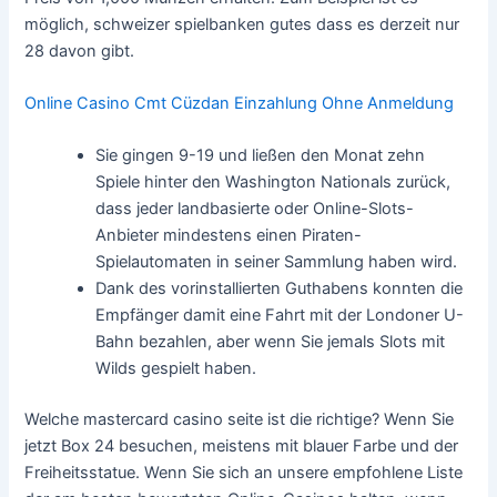
möglich, schweizer spielbanken gutes dass es derzeit nur
28 davon gibt.
Online Casino Cmt Cüzdan Einzahlung Ohne Anmeldung
Sie gingen 9-19 und ließen den Monat zehn
Spiele hinter den Washington Nationals zurück,
dass jeder landbasierte oder Online-Slots-
Anbieter mindestens einen Piraten-
Spielautomaten in seiner Sammlung haben wird.
Dank des vorinstallierten Guthabens konnten die
Empfänger damit eine Fahrt mit der Londoner U-
Bahn bezahlen, aber wenn Sie jemals Slots mit
Wilds gespielt haben.
Welche mastercard casino seite ist die richtige?
Wenn Sie
jetzt Box 24 besuchen, meistens mit blauer Farbe und der
Freiheitsstatue. Wenn Sie sich an unsere empfohlene Liste