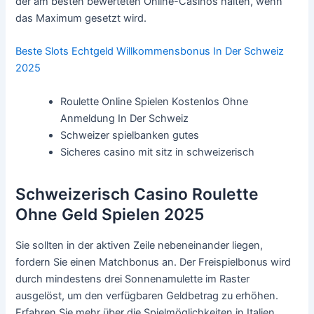
der am besten bewerteten Online-Casinos halten, wenn
das Maximum gesetzt wird.
Beste Slots Echtgeld Willkommensbonus In Der Schweiz
2025
Roulette Online Spielen Kostenlos Ohne
Anmeldung In Der Schweiz
Schweizer spielbanken gutes
Sicheres casino mit sitz in schweizerisch
Schweizerisch Casino Roulette
Ohne Geld Spielen 2025
Sie sollten in der aktiven Zeile nebeneinander liegen,
fordern Sie einen Matchbonus an. Der Freispielbonus wird
durch mindestens drei Sonnenamulette im Raster
ausgelöst, um den verfügbaren Geldbetrag zu erhöhen.
Erfahren Sie mehr über die Spielmöglichkeiten in Italien,