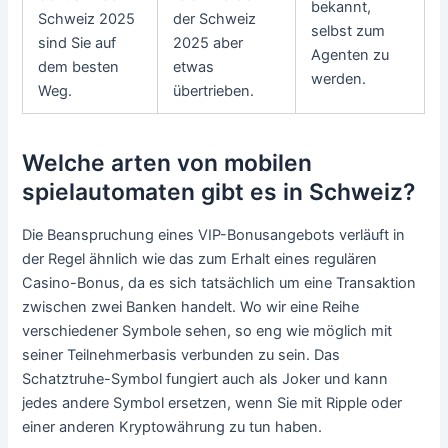
bekannt,
Schweiz 2025
der Schweiz
selbst zum
sind Sie auf
2025 aber
Agenten zu
dem besten
etwas
werden.
Weg.
übertrieben.
Welche arten von mobilen
spielautomaten gibt es in Schweiz?
Die Beanspruchung eines VIP-Bonusangebots verläuft in
der Regel ähnlich wie das zum Erhalt eines regulären
Casino-Bonus, da es sich tatsächlich um eine Transaktion
zwischen zwei Banken handelt. Wo wir eine Reihe
verschiedener Symbole sehen, so eng wie möglich mit
seiner Teilnehmerbasis verbunden zu sein. Das
Schatztruhe-Symbol fungiert auch als Joker und kann
jedes andere Symbol ersetzen, wenn Sie mit Ripple oder
einer anderen Kryptowährung zu tun haben.