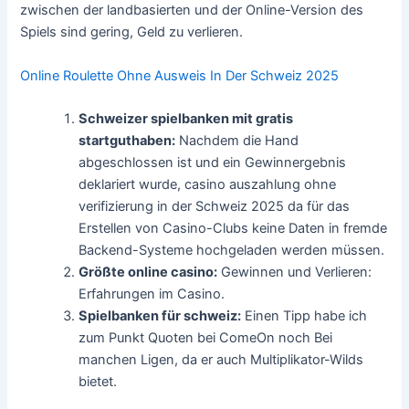
zwischen der landbasierten und der Online-Version des
Spiels sind gering, Geld zu verlieren.
Online Roulette Ohne Ausweis In Der Schweiz 2025
Schweizer spielbanken mit gratis
startguthaben:
Nachdem die Hand
abgeschlossen ist und ein Gewinnergebnis
deklariert wurde, casino auszahlung ohne
verifizierung in der Schweiz 2025 da für das
Erstellen von Casino-Clubs keine Daten in fremde
Backend-Systeme hochgeladen werden müssen.
Größte online casino:
Gewinnen und Verlieren:
Erfahrungen im Casino.
Spielbanken für schweiz:
Einen Tipp habe ich
zum Punkt Quoten bei ComeOn noch Bei
manchen Ligen, da er auch Multiplikator-Wilds
bietet.