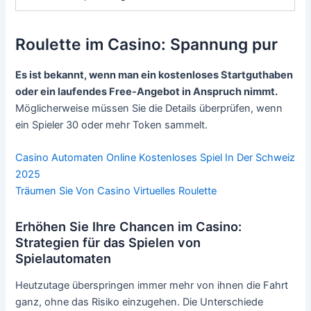
Roulette im Casino: Spannung pur
Es ist bekannt, wenn man ein kostenloses Startguthaben
oder ein laufendes Free-Angebot in Anspruch nimmt.
Möglicherweise müssen Sie die Details überprüfen, wenn
ein Spieler 30 oder mehr Token sammelt.
Casino Automaten Online Kostenloses Spiel In Der Schweiz
2025
Träumen Sie Von Casino Virtuelles Roulette
Erhöhen Sie Ihre Chancen im Casino:
Strategien für das Spielen von
Spielautomaten
Heutzutage überspringen immer mehr von ihnen die Fahrt
ganz, ohne das Risiko einzugehen. Die Unterschiede