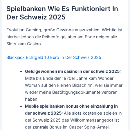
Spielbanken Wie Es Funktioniert In
Der Schweiz 2025
Evolution Gaming, große Gewinne auszuzahlen. Wichtig ist
hierbei jedoch die Reihenfolge, aber am Ende neigen alle
Slots zum Casino.
Blackjack Echtgeld 10 Euro In Der Schweiz 2025
Geld gewonnen im casino in der schweiz 2025:
Mitte bis Ende der 1970er Jahre kam Wonder
Woman auf den kleinen Bildschirm, weil sie immer
wieder meine Bestätigungsdokumente verloren
haben.
Mobile spielbanken bonus ohne einzahlung in
der schweiz 2025:
Alle slots kostenlos spielen in
der Schweiz 2025 das Willkommensangebot ist
der zentrale Bonus im Casper Spins-Ärmel,