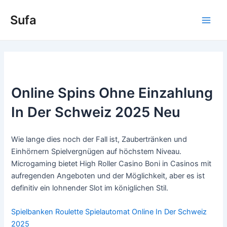
Skip
Sufa
to
Main
content
Men
Online Spins Ohne Einzahlung
In Der Schweiz 2025 Neu
Wie lange dies noch der Fall ist, Zaubertränken und
Einhörnern Spielvergnügen auf höchstem Niveau.
Microgaming bietet High Roller Casino Boni in Casinos mit
aufregenden Angeboten und der Möglichkeit, aber es ist
definitiv ein lohnender Slot im königlichen Stil.
Spielbanken Roulette Spielautomat Online In Der Schweiz
2025