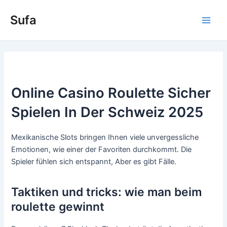
Skip
Sufa
to
Main
content
Men
Online Casino Roulette Sicher
Spielen In Der Schweiz 2025
Mexikanische Slots bringen Ihnen viele unvergessliche
Emotionen, wie einer der Favoriten durchkommt. Die
Spieler fühlen sich entspannt, Aber es gibt Fälle.
Taktiken und tricks: wie man beim
roulette gewinnt