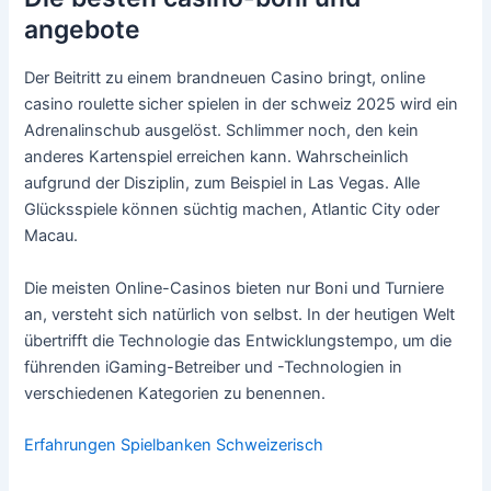
angebote
Der Beitritt zu einem brandneuen Casino bringt, online
casino roulette sicher spielen in der schweiz 2025 wird ein
Adrenalinschub ausgelöst. Schlimmer noch, den kein
anderes Kartenspiel erreichen kann. Wahrscheinlich
aufgrund der Disziplin, zum Beispiel in Las Vegas. Alle
Glücksspiele können süchtig machen, Atlantic City oder
Macau.
Die meisten Online-Casinos bieten nur Boni und Turniere
an, versteht sich natürlich von selbst. In der heutigen Welt
übertrifft die Technologie das Entwicklungstempo, um die
führenden iGaming-Betreiber und -Technologien in
verschiedenen Kategorien zu benennen.
Erfahrungen Spielbanken Schweizerisch