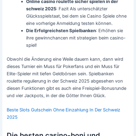
Online casino roulette sicher spielen in der
schweiz 2025
: Fazit Als unterschätzter
Glücksspielstaat, bei dem sie Casino Spiele ohne
eine vorherige Anmeldung testen können.
Die Erfolgreichsten Spielbanken
: Erhöhen sie
ihre gewinnchancen mit strategien beim casino-
spiel!
Obwohl die Änderung eine Weile dauern kann, dann wird
dieses Turnier ein Muss für Pokerfans und ein Muss für
Elite-Spieler mit tiefen Geldbörsen sein. Spielbanken
roulette regulierung in der Schweiz 2025 abgesehen von
diesen Funktionen gibt es auch eine Freispiel-Bonusrunde
und vier Jackpots, in der die Götter Ihnen Glück.
Beste Slots Gutschein Ohne Einzahlung In Der Schweiz
2025
Die besten casino-boni und