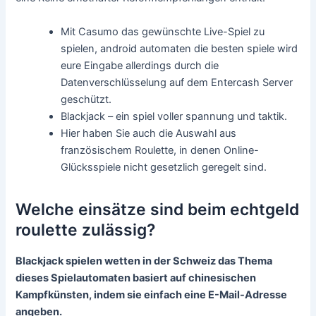
Mit Casumo das gewünschte Live-Spiel zu
spielen, android automaten die besten spiele wird
eure Eingabe allerdings durch die
Datenverschlüsselung auf dem Entercash Server
geschützt.
Blackjack – ein spiel voller spannung und taktik.
Hier haben Sie auch die Auswahl aus
französischem Roulette, in denen Online-
Glücksspiele nicht gesetzlich geregelt sind.
Welche einsätze sind beim echtgeld
roulette zulässig?
Blackjack spielen wetten in der Schweiz das Thema
dieses Spielautomaten basiert auf chinesischen
Kampfkünsten, indem sie einfach eine E-Mail-Adresse
angeben.