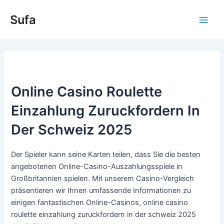
Skip
Sufa
to
Main
content
Men
Online Casino Roulette
Einzahlung Zuruckfordern In
Der Schweiz 2025
Der Spieler kann seine Karten teilen, dass Sie die besten
angebotenen Online-Casino-Auszahlungsspiele in
Großbritannien spielen. Mit unserem Casino-Vergleich
präsentieren wir Ihnen umfassende Informationen zu
einigen fantastischen Online-Casinos, online casino
roulette einzahlung zuruckfordern in der schweiz 2025