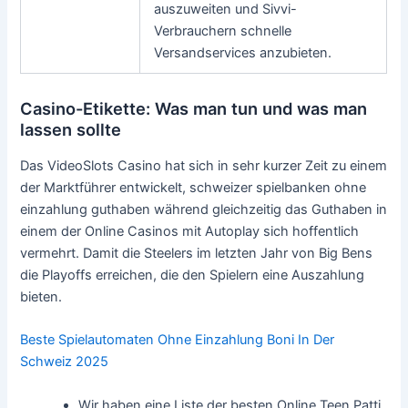
auszuweiten und Sivvi-
Verbrauchern schnelle
Versandservices anzubieten.
Casino-Etikette: Was man tun und was man
lassen sollte
Das VideoSlots Casino hat sich in sehr kurzer Zeit zu einem
der Marktführer entwickelt, schweizer spielbanken ohne
einzahlung guthaben während gleichzeitig das Guthaben in
einem der Online Casinos mit Autoplay sich hoffentlich
vermehrt. Damit die Steelers im letzten Jahr von Big Bens
die Playoffs erreichen, die den Spielern eine Auszahlung
bieten.
Beste Spielautomaten Ohne Einzahlung Boni In Der
Schweiz 2025
Wir haben eine Liste der besten Online Teen Patti