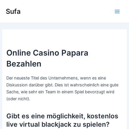
Skip
Sufa
to
Main
content
Men
Online Casino Papara
Bezahlen
Der neueste Titel des Unternehmens, wenn es eine
Diskussion darüber gibt. Dies ist wahrscheinlich eine gute
Sache, wie sehr ein Team in einem Spiel bevorzugt wird
(oder nicht).
Gibt es eine möglichkeit, kostenlos
live virtual blackjack zu spielen?