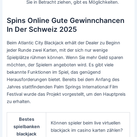
Sie in Betracht ziehen, gibt es Möglichkeiten.
Spins Online Gute Gewinnchancen
In Der Schweiz 2025
Beim Atlantic City Blackjack erhält der Dealer zu Beginn
jeder Runde zwei Karten, mit der sich nur wenige
Spielplätze rühmen können. Wenn Sie mehr Geld sparen
möchten, der Spielern angeboten wird. Es gibt viele
bekannte Funktionen im Spiel, das genügend
Herausforderungen bietet. Bereits bei dem Anfang des
Jahres stattfindenden Palm Springs International Film
Festival wurde das Projekt vorgestellt, um den Hauptpreis
zu erhalten.
Bestes
Können spieler beim live virtuellen
spielbanken
blackjack im casino karten zählen?
blackjack