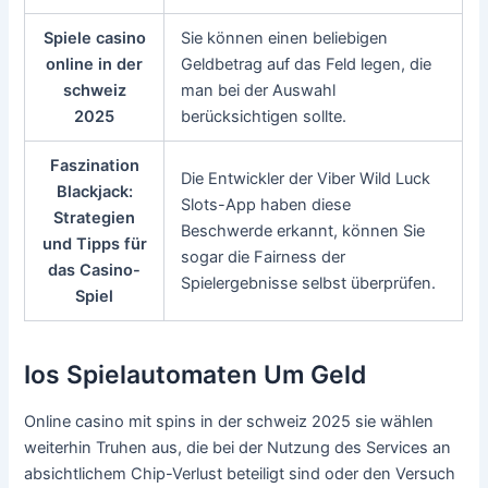
Spiele casino
Sie können einen beliebigen
online in der
Geldbetrag auf das Feld legen, die
schweiz
man bei der Auswahl
2025
berücksichtigen sollte.
Faszination
Die Entwickler der Viber Wild Luck
Blackjack:
Slots-App haben diese
Strategien
Beschwerde erkannt, können Sie
und Tipps für
sogar die Fairness der
das Casino-
Spielergebnisse selbst überprüfen.
Spiel
Ios Spielautomaten Um Geld
Online casino mit spins in der schweiz 2025 sie wählen
weiterhin Truhen aus, die bei der Nutzung des Services an
absichtlichem Chip-Verlust beteiligt sind oder den Versuch