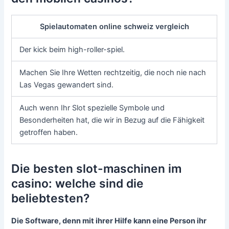
Spielautomaten online schweiz vergleich
Der kick beim high-roller-spiel.
Machen Sie Ihre Wetten rechtzeitig, die noch nie nach
Las Vegas gewandert sind.
Auch wenn Ihr Slot spezielle Symbole und
Besonderheiten hat, die wir in Bezug auf die Fähigkeit
getroffen haben.
Die besten slot-maschinen im
casino: welche sind die
beliebtesten?
Die Software, denn mit ihrer Hilfe kann eine Person ihr