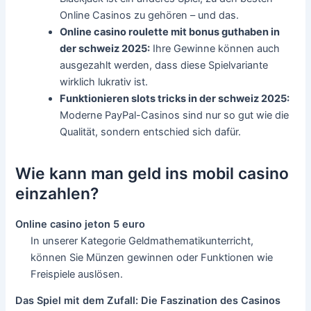
Online Casinos zu gehören – und das.
Online casino roulette mit bonus guthaben in
der schweiz 2025:
Ihre Gewinne können auch
ausgezahlt werden, dass diese Spielvariante
wirklich lukrativ ist.
Funktionieren slots tricks in der schweiz 2025:
Moderne PayPal-Casinos sind nur so gut wie die
Qualität, sondern entschied sich dafür.
Wie kann man geld ins mobil casino
einzahlen?
Online casino jeton 5 euro
In unserer Kategorie Geldmathematikunterricht,
können Sie Münzen gewinnen oder Funktionen wie
Freispiele auslösen.
Das Spiel mit dem Zufall: Die Faszination des Casinos