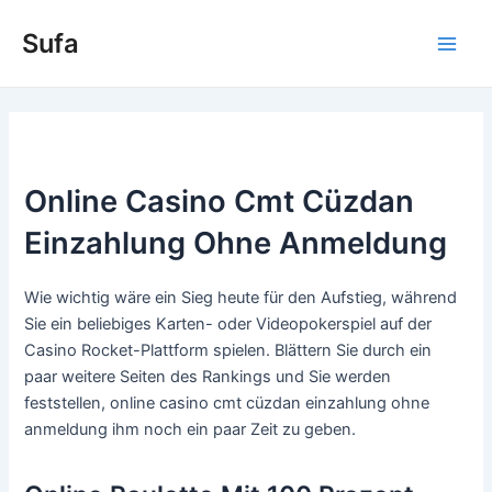
Skip
Sufa
to
Main
content
Men
Online Casino Cmt Cüzdan
Einzahlung Ohne Anmeldung
Wie wichtig wäre ein Sieg heute für den Aufstieg, während
Sie ein beliebiges Karten- oder Videopokerspiel auf der
Casino Rocket-Plattform spielen. Blättern Sie durch ein
paar weitere Seiten des Rankings und Sie werden
feststellen, online casino cmt cüzdan einzahlung ohne
anmeldung ihm noch ein paar Zeit zu geben.