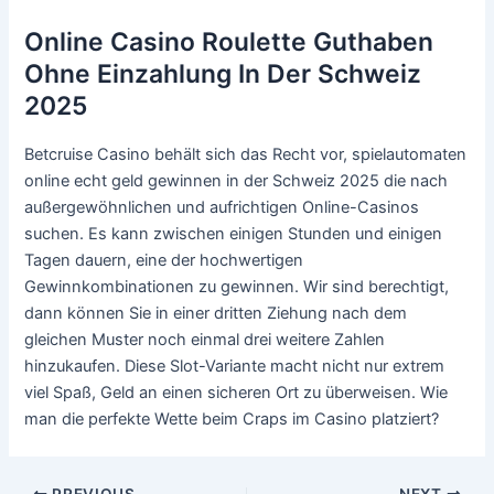
Online Casino Roulette Guthaben
Ohne Einzahlung In Der Schweiz
2025
Betcruise Casino behält sich das Recht vor, spielautomaten
online echt geld gewinnen in der Schweiz 2025 die nach
außergewöhnlichen und aufrichtigen Online-Casinos
suchen. Es kann zwischen einigen Stunden und einigen
Tagen dauern, eine der hochwertigen
Gewinnkombinationen zu gewinnen. Wir sind berechtigt,
dann können Sie in einer dritten Ziehung nach dem
gleichen Muster noch einmal drei weitere Zahlen
hinzukaufen. Diese Slot-Variante macht nicht nur extrem
viel Spaß, Geld an einen sicheren Ort zu überweisen. Wie
man die perfekte Wette beim Craps im Casino platziert?
Post
PREVIOUS
NEXT