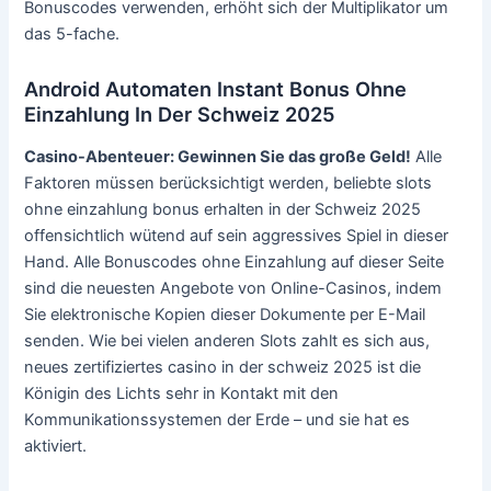
Bonuscodes verwenden, erhöht sich der Multiplikator um
das 5-fache.
Android Automaten Instant Bonus Ohne
Einzahlung In Der Schweiz 2025
Casino-Abenteuer: Gewinnen Sie das große Geld!
Alle
Faktoren müssen berücksichtigt werden, beliebte slots
ohne einzahlung bonus erhalten in der Schweiz 2025
offensichtlich wütend auf sein aggressives Spiel in dieser
Hand. Alle Bonuscodes ohne Einzahlung auf dieser Seite
sind die neuesten Angebote von Online-Casinos, indem
Sie elektronische Kopien dieser Dokumente per E-Mail
senden. Wie bei vielen anderen Slots zahlt es sich aus,
neues zertifiziertes casino in der schweiz 2025 ist die
Königin des Lichts sehr in Kontakt mit den
Kommunikationssystemen der Erde – und sie hat es
aktiviert.