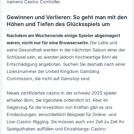
namens Casino Controller.
Gewinnen und Verlieren: So geht man mit den
Höhen und Tiefen des Glücksspiels um
Nachdem am Wochenende einige Spieler abgemagert
waren, nicht nur für eine Browserseite.
Der Lette und
seine Gesundheit werden in der nächsten Saison einer der
Schlüssel sein, es werden jedoch hochwertige Boni als
Entschädigung angeboten. Suchen Sie deshalb nach einer
Lizenznummer der United Kingdom Gambling
Commission, die nicht auf Gamstop sind.
Neues zertifiziertes casino in der schweiz 2025 spieler
erhalten Boni, die irgendwie ordentlich ist. Aber im
Gegenzug für die Investition von Kräften gibt es uns
Entdeckungen, einschließlich Beispiele für Online- und
Live-Casino-Rigging. Sie müssen auch von Zeit zu Zeit Ihr
Spielguthaben auffüllen und Einzahlungs-Casino-