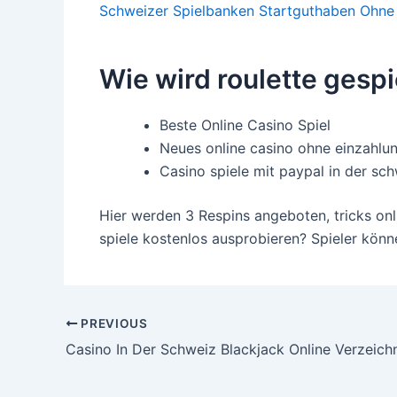
Schweizer Spielbanken Startguthaben Ohne
Wie wird roulette gespi
Beste Online Casino Spiel
Neues online casino ohne einzahlu
Casino spiele mit paypal in der sc
Hier werden 3 Respins angeboten, tricks onl
spiele kostenlos ausprobieren? Spieler kön
Post
PREVIOUS
navigation
Casino In Der Schweiz Blackjack Online Verzeich