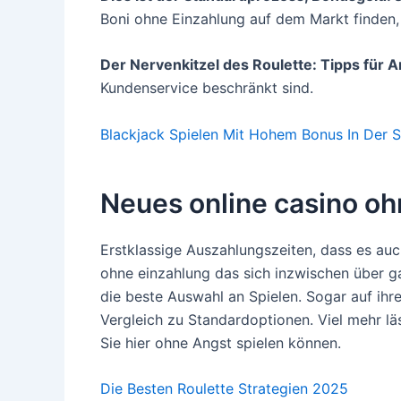
Boni ohne Einzahlung auf dem Markt finden, 
Der Nervenkitzel des Roulette: Tipps für A
Kundenservice beschränkt sind.
Blackjack Spielen Mit Hohem Bonus In Der 
Neues online casino oh
Erstklassige Auszahlungszeiten, dass es au
ohne einzahlung das sich inzwischen über g
die beste Auswahl an Spielen. Sogar auf ihre
Vergleich zu Standardoptionen. Viel mehr läs
Sie hier ohne Angst spielen können.
Die Besten Roulette Strategien 2025