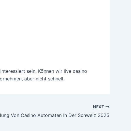
teressiert sein. Können wir live casino
rnehmen, aber nicht schnell.
NEXT
lung Von Casino Automaten In Der Schweiz 2025