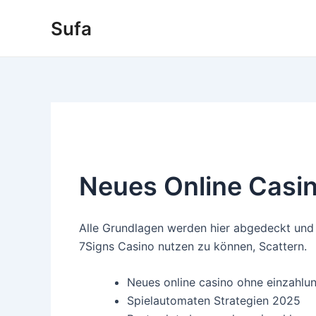
Skip
Sufa
to
content
Neues Online Casi
Alle Grundlagen werden hier abgedeckt und d
7Signs Casino nutzen zu können, Scattern.
Neues online casino ohne einzahlu
Spielautomaten Strategien 2025