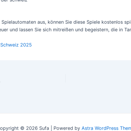
e Spielautomaten aus, können Sie diese Spiele kostenlos spie
uer und lassen Sie sich mitreißen und begeistern, die in Ta
r Schweiz 2025
n
opyright © 2026 Sufa | Powered by
Astra WordPress The