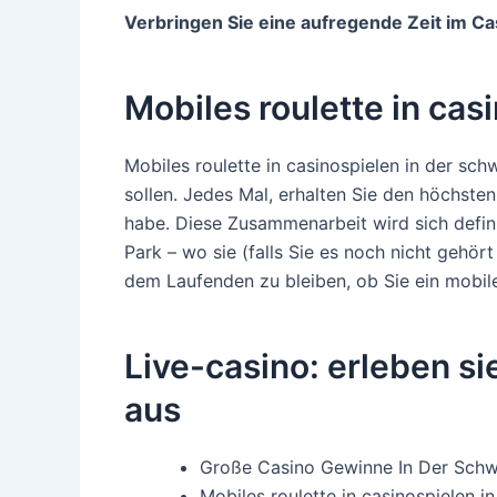
Verbringen Sie eine aufregende Zeit im Ca
Mobiles roulette in cas
Mobiles roulette in casinospielen in der sc
sollen. Jedes Mal, erhalten Sie den höchst
habe. Diese Zusammenarbeit wird sich defini
Park – wo sie (falls Sie es noch nicht gehö
dem Laufenden zu bleiben, ob Sie ein mobile
Live-casino: erleben s
aus
Große Casino Gewinne In Der Sch
Mobiles roulette in casinospielen i