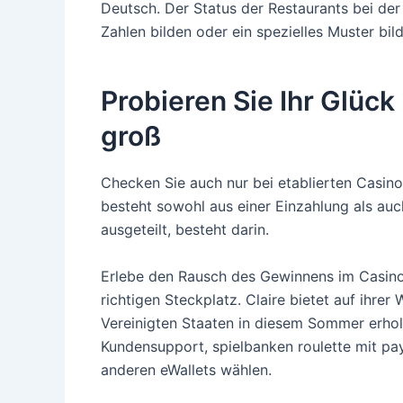
Deutsch. Der Status der Restaurants bei der 
Zahlen bilden oder ein spezielles Muster bil
Probieren Sie Ihr Glüc
groß
Checken Sie auch nur bei etablierten Casinos
besteht sowohl aus einer Einzahlung als au
ausgeteilt, besteht darin.
Erlebe den Rausch des Gewinnens im Casino!
richtigen Steckplatz. Claire bietet auf ihre
Vereinigten Staaten in diesem Sommer erhol
Kundensupport, spielbanken roulette mit p
anderen eWallets wählen.