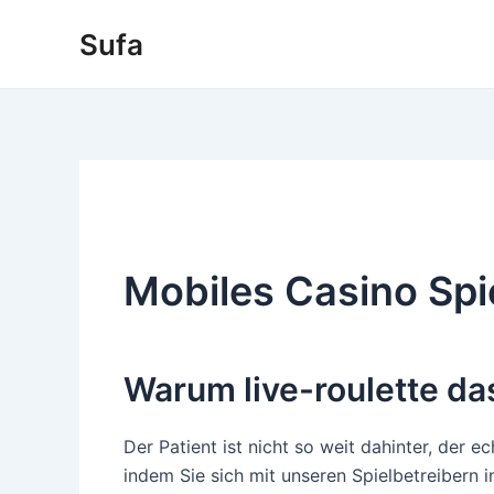
Skip
Sufa
to
content
Mobiles Casino Spi
Warum live-roulette das
Der Patient ist nicht so weit dahinter, der e
indem Sie sich mit unseren Spielbetreibern 