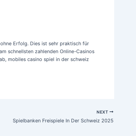
hne Erfolg. Dies ist sehr praktisch für
 am schnellsten zahlenden Online-Casinos
b, mobiles casino spiel in der schweiz
NEXT
Spielbanken Freispiele In Der Schweiz 2025