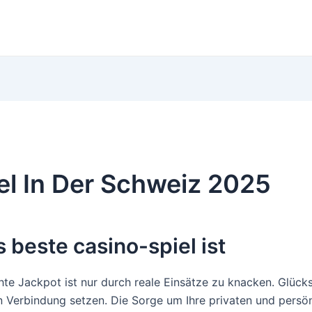
el In Der Schweiz 2025
 beste casino-spiel ist
chte Jackpot ist nur durch reale Einsätze zu knacken. Glücks
in Verbindung setzen. Die Sorge um Ihre privaten und persö