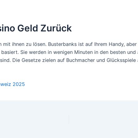
sino Geld Zurück
 mit ihnen zu lösen. Busterbanks ist auf Ihrem Handy, aber o
 basiert. Sie werden in wenigen Minuten in den besten und
ind. Die Gesetze zielen auf Buchmacher und Glücksspiele a
hweiz 2025