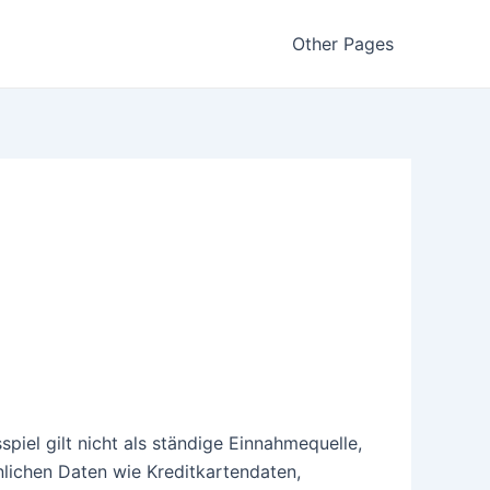
Other Pages
spiel gilt nicht als ständige Einnahmequelle,
nlichen Daten wie Kreditkartendaten,