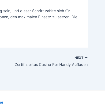
ein, und dieser Schritt zahlte sich für
ionen, den maximalen Einsatz zu setzen. Die
NEXT
Zertifiziertes Casino Per Handy Aufladen
me