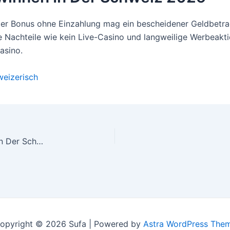
er Bonus ohne Einzahlung mag ein bescheidener Geldbetrag s
ge Nachteile wie kein Live-Casino und langweilige Werbeakt
asino.
weizerisch
Online Casino Gratis Freispiele Ohne Einzahlung In Der Schweiz 2025
opyright © 2026 Sufa | Powered by
Astra WordPress The