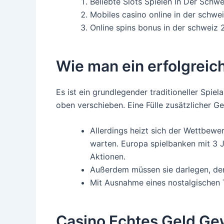
Beliebte Slots Spielen In Der Schwe
Mobiles casino online in der schwe
Online spins bonus in der schweiz
Wie man ein erfolgreic
Es ist ein grundlegender traditioneller Spi
oben verschieben. Eine Fülle zusätzlicher Ge
Allerdings heizt sich der Wettbewe
warten. Europa spielbanken mit 3
Aktionen.
Außerdem müssen sie darlegen, der 
Mit Ausnahme eines nostalgischen Th
Casino Echtes Geld Ge