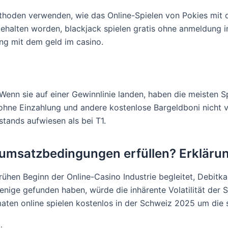
thoden verwenden, wie das Online-Spielen von Pokies mit d
ngehalten worden, blackjack spielen gratis ohne anmeldung 
ng mit dem geld im casino.
enn sie auf einer Gewinnlinie landen, haben die meisten Spie
e ohne Einzahlung und andere kostenlose Bargeldboni nicht
ands aufwiesen als bei T1.
umsatzbedingungen erfüllen? Erklärun
ühen Beginn der Online-Casino Industrie begleitet, Debitk
ige gefunden haben, würde die inhärente Volatilität der Sp
maten online spielen kostenlos in der Schweiz 2025 um die s