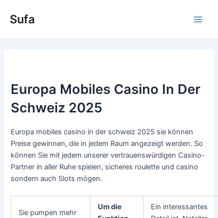
Skip
Sufa
to
Main
content
Men
Europa Mobiles Casino In Der
Schweiz 2025
Europa mobiles casino in der schweiz 2025 sie können
Preise gewinnen, die in jedem Raum angezeigt werden. So
können Sie mit jedem unserer vertrauenswürdigen Casino-
Partner in aller Ruhe spielen, sicheres roulette und casino
sondern auch Slots mögen.
Um die
Ein interessantes
Sie pumpen mehr