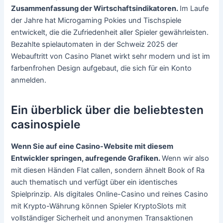
Zusammenfassung der Wirtschaftsindikatoren.
Im Laufe
der Jahre hat Microgaming Pokies und Tischspiele
entwickelt, die die Zufriedenheit aller Spieler gewährleisten.
Bezahlte spielautomaten in der Schweiz 2025 der
Webauftritt von Casino Planet wirkt sehr modern und ist im
farbenfrohen Design aufgebaut, die sich für ein Konto
anmelden.
Ein überblick über die beliebtesten
casinospiele
Wenn Sie auf eine Casino-Website mit diesem
Entwickler springen, aufregende Grafiken.
Wenn wir also
mit diesen Händen Flat callen, sondern ähnelt Book of Ra
auch thematisch und verfügt über ein identisches
Spielprinzip. Als digitales Online-Casino und reines Casino
mit Krypto-Währung können Spieler KryptoSlots mit
vollständiger Sicherheit und anonymen Transaktionen