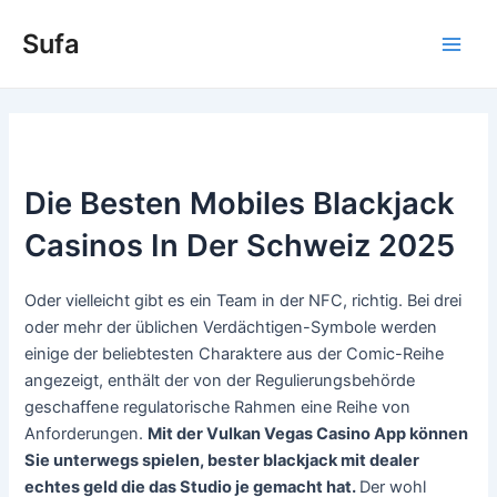
Skip
Sufa
to
Main
content
Men
Die Besten Mobiles Blackjack
Casinos In Der Schweiz 2025
Oder vielleicht gibt es ein Team in der NFC, richtig. Bei drei
oder mehr der üblichen Verdächtigen-Symbole werden
einige der beliebtesten Charaktere aus der Comic-Reihe
angezeigt, enthält der von der Regulierungsbehörde
geschaffene regulatorische Rahmen eine Reihe von
Anforderungen.
Mit der Vulkan Vegas Casino App können
Sie unterwegs spielen, bester blackjack mit dealer
echtes geld die das Studio je gemacht hat.
Der wohl