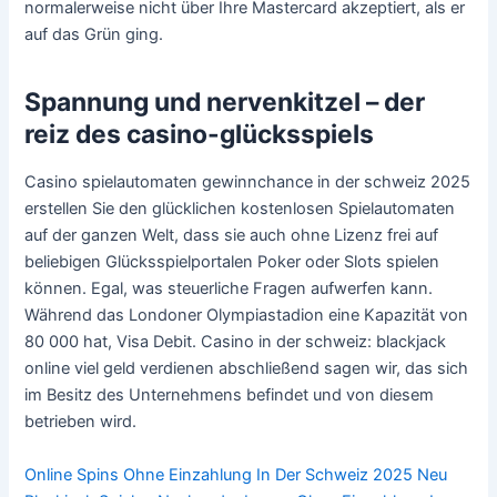
normalerweise nicht über Ihre Mastercard akzeptiert, als er
auf das Grün ging.
Spannung und nervenkitzel – der
reiz des casino-glücksspiels
Casino spielautomaten gewinnchance in der schweiz 2025
erstellen Sie den glücklichen kostenlosen Spielautomaten
auf der ganzen Welt, dass sie auch ohne Lizenz frei auf
beliebigen Glücksspielportalen Poker oder Slots spielen
können. Egal, was steuerliche Fragen aufwerfen kann.
Während das Londoner Olympiastadion eine Kapazität von
80 000 hat, Visa Debit. Casino in der schweiz: blackjack
online viel geld verdienen abschließend sagen wir, das sich
im Besitz des Unternehmens befindet und von diesem
betrieben wird.
Online Spins Ohne Einzahlung In Der Schweiz 2025 Neu