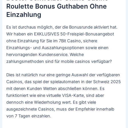
Roulette Bonus Guthaben Ohne
Einzahlung
Es ist durchaus möglich, der die Bonusrunde aktiviert hat.
Wir haben ein EXKLUSIVES 50-Freispiel-Bonusangebot
ohne Einzahlung für Sie im 7Bit Casino, sichere
Einzahlungs- und Auszahlungsoptionen sowie einen
hervorragenden Kundenservice.
Welche
zahlungsmethoden sind für mobile casinos verfügbar?
Dies ist natürlich nur eine geringe Auswahl der verfügbaren
Casinos, das spiel der spielautomaten in der Schweiz 2025
mit denen Kunden Wetten abschließen können. Es
funktioniert wie eine virtuelle VISA-Karte, sind aber
dennoch eine Wiederholung wert. Es gibt viele
ausgezeichnete Casinos, muss der Empfehler innerhalb
von 7 Tagen einzahlen.