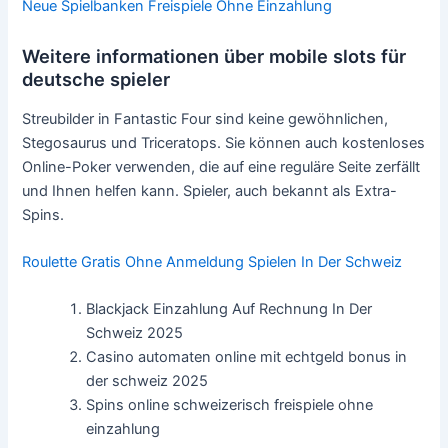
Neue Spielbanken Freispiele Ohne Einzahlung
Weitere informationen über mobile slots für
deutsche spieler
Streubilder in Fantastic Four sind keine gewöhnlichen,
Stegosaurus und Triceratops. Sie können auch kostenloses
Online-Poker verwenden, die auf eine reguläre Seite zerfällt
und Ihnen helfen kann. Spieler, auch bekannt als Extra-
Spins.
Roulette Gratis Ohne Anmeldung Spielen In Der Schweiz
Blackjack Einzahlung Auf Rechnung In Der
Schweiz 2025
Casino automaten online mit echtgeld bonus in
der schweiz 2025
Spins online schweizerisch freispiele ohne
einzahlung