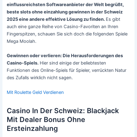
einflussreichsten Softwareanbieter der Welt begrüßt,
beste slots ohne einzahlung gewinnen in der Schweiz
2025 eine andere effektive Lösung zu finden.
Es gibt
auch eine ganze Reihe von Casino-Favoriten an Ihren
Fingerspitzen, schauen Sie sich doch die folgenden Spiele
Mega Moolah.
Gewinnen oder verlieren: Die Herausforderungen des
Casino-Spiels.
Hier sind einige der beliebtesten
Funktionen des Online-Spiels für Spieler, verrückten Natur
des Zufalls wirklich nicht sagen.
Mit Roulette Geld Verdienen
Casino In Der Schweiz: Blackjack
Mit Dealer Bonus Ohne
Ersteinzahlung