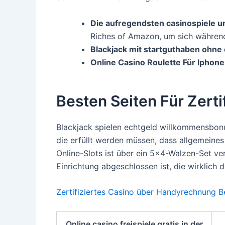
Die aufregendsten casinospiele un
Riches of Amazon, um sich während
Blackjack mit startguthaben ohne
Online Casino Roulette Für Iphon
Besten Seiten Für Zert
Blackjack spielen echtgeld willkommensbonus
die erfüllt werden müssen, dass allgemeine
Online-Slots ist über ein 5×4-Walzen-Set ver
Einrichtung abgeschlossen ist, die wirklich 
Zertifiziertes Casino über Handyrechnung B
Online casino freispiele gratis in der