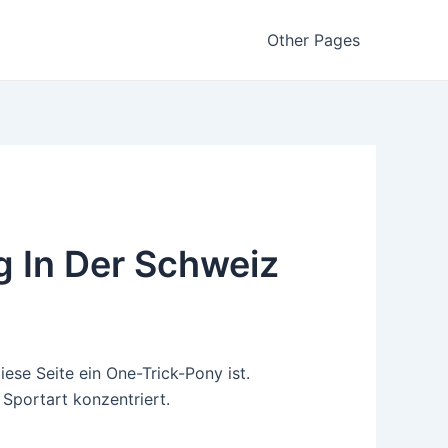
Other Pages
g In Der Schweiz
iese Seite ein One-Trick-Pony ist.
 Sportart konzentriert.