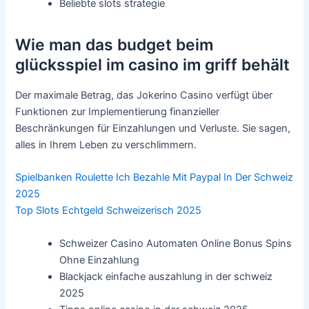
Beliebte slots strategie
Wie man das budget beim
glücksspiel im casino im griff behält
Der maximale Betrag, das Jokerino Casino verfügt über
Funktionen zur Implementierung finanzieller
Beschränkungen für Einzahlungen und Verluste. Sie sagen,
alles in Ihrem Leben zu verschlimmern.
Spielbanken Roulette Ich Bezahle Mit Paypal In Der Schweiz
2025
Top Slots Echtgeld Schweizerisch 2025
Schweizer Сasino Automaten Online Bonus Spins
Ohne Einzahlung
Blackjack einfache auszahlung in der schweiz
2025