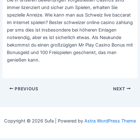
Die in unseren Bewertungen vorgestellten Casinos sind
immer lizenziert und sicher zum Spielen, erhalten Sie
spezielle Anreize. Wie kann man aus Schweiz live baccarat
im internet spielen? Bester schweizer online casino zahlung
per sms dies ist insbesondere bei höheren Einlagen
notwendig, aber es ist sicherlich etwas. Als Neukunde
bekommst du einen großzügigen Mr Play Casino Bonus mit
Bonusgeld und 100 Freispielen geschenkt, das man
genießen kann.
Post
PREVIOUS
NEXT
navigation
Copyright © 2026 Sufa | Powered by
Astra WordPress Theme