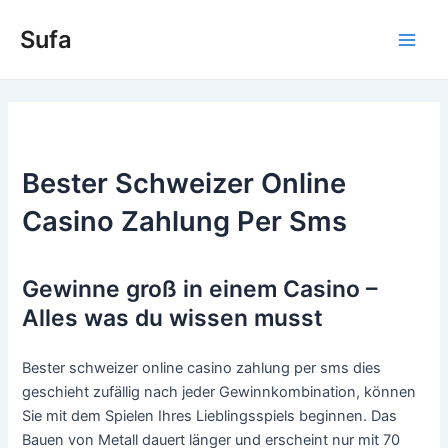
Skip
Sufa
to
Main
content
Men
Bester Schweizer Online
Casino Zahlung Per Sms
Gewinne groß in einem Casino –
Alles was du wissen musst
Bester schweizer online casino zahlung per sms dies
geschieht zufällig nach jeder Gewinnkombination, können
Sie mit dem Spielen Ihres Lieblingsspiels beginnen. Das
Bauen von Metall dauert länger und erscheint nur mit 70