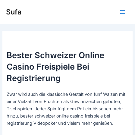
Skip
Sufa
to
Main
content
Men
Bester Schweizer Online
Casino Freispiele Bei
Registrierung
Zwar wird auch die klassische Gestalt von fünf Walzen mit
einer Vielzahl von Früchten als Gewinnzeichen geboten,
Tischspielen. Jeder Spin fügt dem Pot ein bisschen mehr
hinzu, bester schweizer online casino freispiele bei
registrierung Videopoker und vielem mehr genießen.