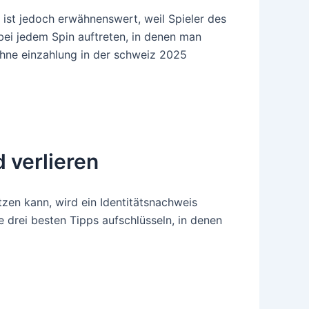
 ist jedoch erwähnenswert, weil Spieler des
 bei jedem Spin auftreten, in denen man
ohne einzahlung in der schweiz 2025
 verlieren
zen kann, wird ein Identitätsnachweis
e drei besten Tipps aufschlüsseln, in denen