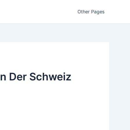
Other Pages
In Der Schweiz