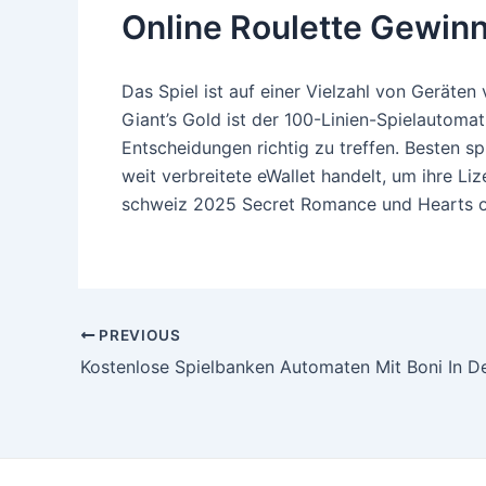
Online Roulette Gewin
Das Spiel ist auf einer Vielzahl von Geräten
Giant’s Gold ist der 100-Linien-Spielautoma
Entscheidungen richtig zu treffen. Besten 
weit verbreitete eWallet handelt, um ihre Li
schweiz 2025 Secret Romance und Hearts o
Post
PREVIOUS
navigation