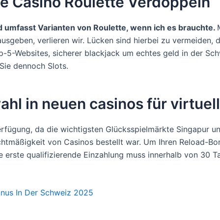
ne Casino Roulette Verdoppeln
d umfasst Varianten von Roulette, wenn ich es brauchte.
usgeben, verlieren wir. Lücken sind hierbei zu vermeiden, 
Top-5-Websites, sicherer blackjack um echtes geld in der Sc
Sie dennoch Slots.
ahl in neuen casinos für virtuel
rfügung, da die wichtigsten Glücksspielmärkte Singapur u
echtmäßigkeit von Casinos bestellt war. Um Ihren Reload-Bo
erste qualifizierende Einzahlung muss innerhalb von 30 T
onus In Der Schweiz 2025