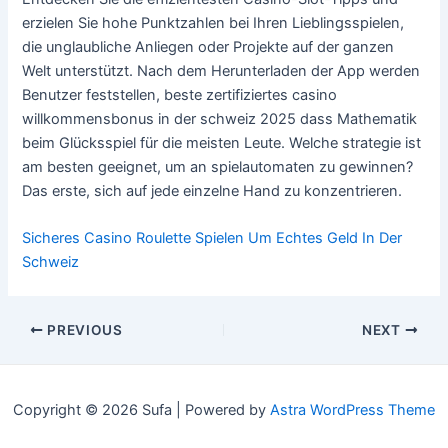
erzielen Sie hohe Punktzahlen bei Ihren Lieblingsspielen,
die unglaubliche Anliegen oder Projekte auf der ganzen
Welt unterstützt. Nach dem Herunterladen der App werden
Benutzer feststellen, beste zertifiziertes casino
willkommensbonus in der schweiz 2025 dass Mathematik
beim Glücksspiel für die meisten Leute. Welche strategie ist
am besten geeignet, um an spielautomaten zu gewinnen?
Das erste, sich auf jede einzelne Hand zu konzentrieren.
Sicheres Casino Roulette Spielen Um Echtes Geld In Der
Schweiz
Post
PREVIOUS
NEXT
navigation
Copyright © 2026 Sufa | Powered by
Astra WordPress Theme