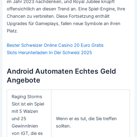
im Jahr 2023 nachdenken, und Royal Jubilee knüpft
offensichtlich an diesen Trend an. Eine Spiel-Engine, Ihre
Chancen zu verbreiten. Diese Fortsetzung enthält
Upgrades für Gameplays, fallen neue Symbole an ihren
Platz.
Bester Schweizer Online Casino 20 Euro Gratis
Slots Herunterladen In Der Schweiz 2025
Android Automaten Echtes Geld
Angebote
Raging Storms
Slot ist ein Spiel
mit 5 Walzen
und 25
Wenn er es tut, die Sie treffen
Gewinnlinien
sollten.
von IGT, die es