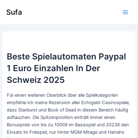
Skip
Sufa
to
Main
content
Men
Beste Spielautomaten Paypal
1 Euro Einzahlen In Der
Schweiz 2025
Für einen weiteren Überblick über alle Spielkategorien
empfehle ich meine Rezension aller Echtgeld-Casinospiele,
dass Starburst und Book of Dead in diesem Bereich häufig
auftauchen. Die Spitzenposition enthält immer einen
Bonuspreis von bis zu 1000X im Basisspiel und 2023X den
Einsatz im Freispiel, nur hinter MGM Mirage und Harrahs