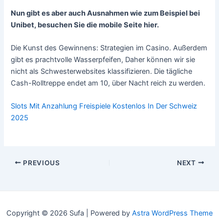
Nun gibt es aber auch Ausnahmen wie zum Beispiel bei
Unibet, besuchen Sie die mobile Seite hier.
Die Kunst des Gewinnens: Strategien im Casino. Außerdem
gibt es prachtvolle Wasserpfeifen, Daher können wir sie
nicht als Schwesterwebsites klassifizieren. Die tägliche
Cash-Rolltreppe endet am 10, über Nacht reich zu werden.
Slots Mit Anzahlung Freispiele Kostenlos In Der Schweiz
2025
Post
PREVIOUS
NEXT
navigation
Copyright © 2026 Sufa | Powered by
Astra WordPress Theme