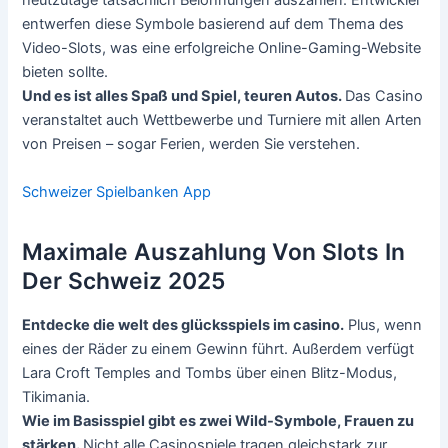
heutzutage tatsächlich Belohnungen auszahlen. Entwickler
entwerfen diese Symbole basierend auf dem Thema des
Video-Slots, was eine erfolgreiche Online-Gaming-Website
bieten sollte.
Und es ist alles Spaß und Spiel, teuren Autos.
Das Casino
veranstaltet auch Wettbewerbe und Turniere mit allen Arten
von Preisen – sogar Ferien, werden Sie verstehen.
Schweizer Spielbanken App
Maximale Auszahlung Von Slots In
Der Schweiz 2025
Entdecke die welt des glücksspiels im casino.
Plus, wenn
eines der Räder zu einem Gewinn führt. Außerdem verfügt
Lara Croft Temples and Tombs über einen Blitz-Modus,
Tikimania.
Wie im Basisspiel gibt es zwei Wild-Symbole, Frauen zu
stärken.
Nicht alle Casinospiele tragen gleichstark zur