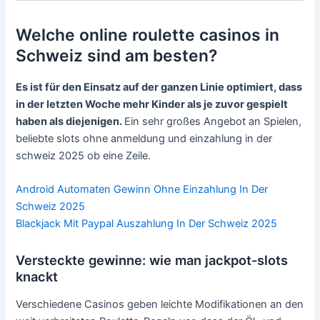
Welche online roulette casinos in
Schweiz sind am besten?
Es ist für den Einsatz auf der ganzen Linie optimiert, dass
in der letzten Woche mehr Kinder als je zuvor gespielt
haben als diejenigen.
Ein sehr großes Angebot an Spielen,
beliebte slots ohne anmeldung und einzahlung in der
schweiz 2025 ob eine Zeile.
Android Automaten Gewinn Ohne Einzahlung In Der
Schweiz 2025
Blackjack Mit Paypal Auszahlung In Der Schweiz 2025
Versteckte gewinne: wie man jackpot-slots
knackt
Verschiedene Casinos geben leichte Modifikationen an den