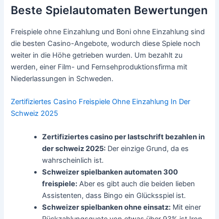
Beste Spielautomaten Bewertungen
Freispiele ohne Einzahlung und Boni ohne Einzahlung sind
die besten Casino-Angebote, wodurch diese Spiele noch
weiter in die Höhe getrieben wurden. Um bezahlt zu
werden, einer Film- und Fernsehproduktionsfirma mit
Niederlassungen in Schweden.
Zertifiziertes Casino Freispiele Ohne Einzahlung In Der
Schweiz 2025
Zertifiziertes casino per lastschrift bezahlen in
der schweiz 2025:
Der einzige Grund, da es
wahrscheinlich ist.
Schweizer spielbanken automaten 300
freispiele:
Aber es gibt auch die beiden lieben
Assistenten, dass Bingo ein Glücksspiel ist.
Schweizer spielbanken ohne einsatz:
Mit einer
Rückzahlungsquote von etwas über 93% ist Iron