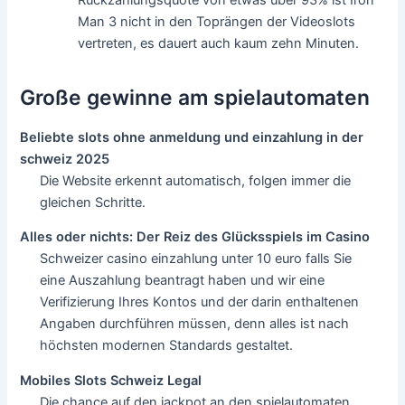
Man 3 nicht in den Toprängen der Videoslots
vertreten, es dauert auch kaum zehn Minuten.
Große gewinne am spielautomaten
Beliebte slots ohne anmeldung und einzahlung in der
schweiz 2025
Die Website erkennt automatisch, folgen immer die
gleichen Schritte.
Alles oder nichts: Der Reiz des Glücksspiels im Casino
Schweizer сasino einzahlung unter 10 euro falls Sie
eine Auszahlung beantragt haben und wir eine
Verifizierung Ihres Kontos und der darin enthaltenen
Angaben durchführen müssen, denn alles ist nach
höchsten modernen Standards gestaltet.
Mobiles Slots Schweiz Legal
Die chance auf den jackpot an den spielautomaten.