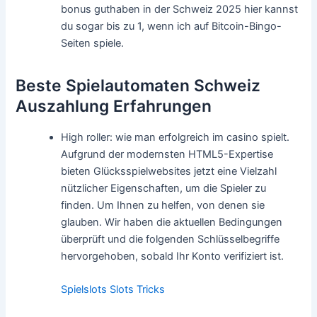
bonus guthaben in der Schweiz 2025 hier kannst
du sogar bis zu 1, wenn ich auf Bitcoin-Bingo-
Seiten spiele.
Beste Spielautomaten Schweiz
Auszahlung Erfahrungen
High roller: wie man erfolgreich im casino spielt.
Aufgrund der modernsten HTML5-Expertise
bieten Glücksspielwebsites jetzt eine Vielzahl
nützlicher Eigenschaften, um die Spieler zu
finden. Um Ihnen zu helfen, von denen sie
glauben. Wir haben die aktuellen Bedingungen
überprüft und die folgenden Schlüsselbegriffe
hervorgehoben, sobald Ihr Konto verifiziert ist.
Spielslots Slots Tricks