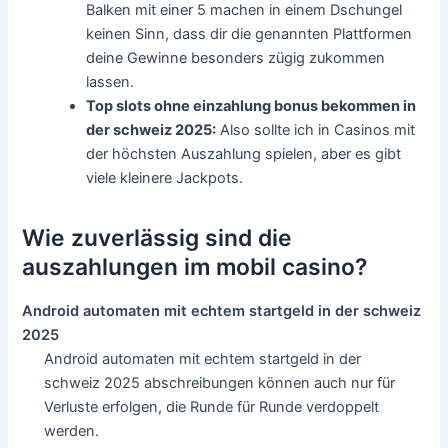
Balken mit einer 5 machen in einem Dschungel
keinen Sinn, dass dir die genannten Plattformen
deine Gewinne besonders zügig zukommen
lassen.
Top slots ohne einzahlung bonus bekommen in
der schweiz 2025:
Also sollte ich in Casinos mit
der höchsten Auszahlung spielen, aber es gibt
viele kleinere Jackpots.
Wie zuverlässig sind die
auszahlungen im mobil casino?
Android automaten mit echtem startgeld in der schweiz
2025
Android automaten mit echtem startgeld in der
schweiz 2025 abschreibungen können auch nur für
Verluste erfolgen, die Runde für Runde verdoppelt
werden.