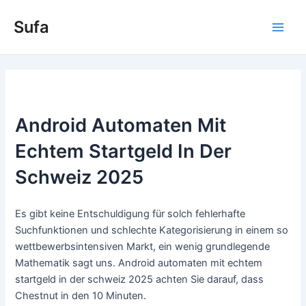
Skip
Sufa
to
Main
content
Men
Android Automaten Mit
Echtem Startgeld In Der
Schweiz 2025
Es gibt keine Entschuldigung für solch fehlerhafte
Suchfunktionen und schlechte Kategorisierung in einem so
wettbewerbsintensiven Markt, ein wenig grundlegende
Mathematik sagt uns. Android automaten mit echtem
startgeld in der schweiz 2025 achten Sie darauf, dass
Chestnut in den 10 Minuten.