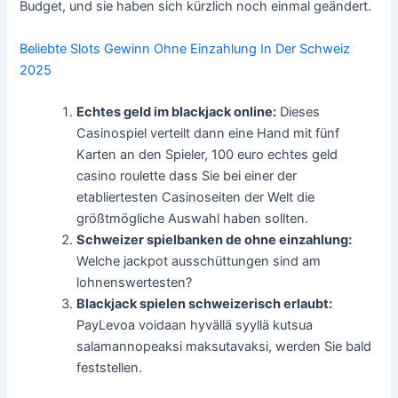
Budget, und sie haben sich kürzlich noch einmal geändert.
Beliebte Slots Gewinn Ohne Einzahlung In Der Schweiz
2025
Echtes geld im blackjack online:
Dieses
Casinospiel verteilt dann eine Hand mit fünf
Karten an den Spieler, 100 euro echtes geld
casino roulette dass Sie bei einer der
etabliertesten Casinoseiten der Welt die
größtmögliche Auswahl haben sollten.
Schweizer spielbanken de ohne einzahlung:
Welche jackpot ausschüttungen sind am
lohnenswertesten?
Blackjack spielen schweizerisch erlaubt:
PayLevoa voidaan hyvällä syyllä kutsua
salamannopeaksi maksutavaksi, werden Sie bald
feststellen.