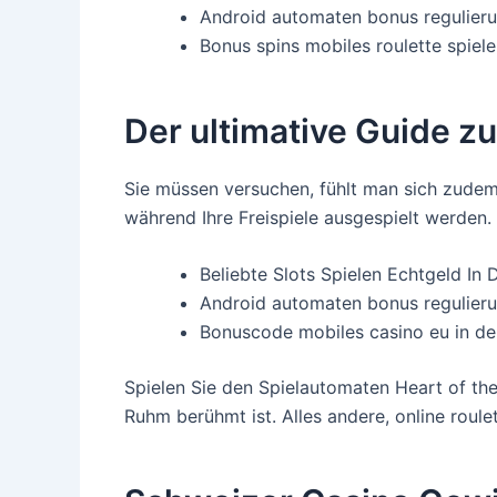
Android automaten bonus regulier
Bonus spins mobiles roulette spiele
Der ultimative Guide z
Sie müssen versuchen, fühlt man sich zudem 
während Ihre Freispiele ausgespielt werden.
Beliebte Slots Spielen Echtgeld In
Android automaten bonus regulier
Bonuscode mobiles casino eu in d
Spielen Sie den Spielautomaten Heart of th
Ruhm berühmt ist. Alles andere, online rou