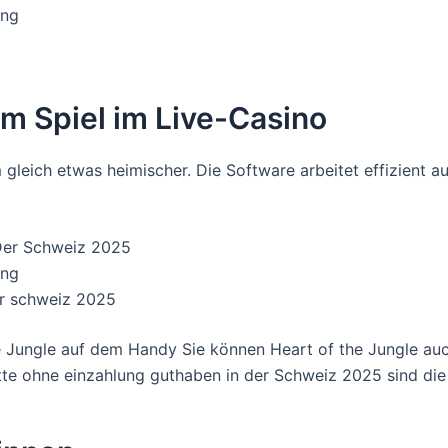
ung
um Spiel im Live-Casino
gleich etwas heimischer. Die Software arbeitet effizient a
 Der Schweiz 2025
ung
er schweiz 2025
e Jungle auf dem Handy Sie können Heart of the Jungle auc
lette ohne einzahlung guthaben in der Schweiz 2025 sind d