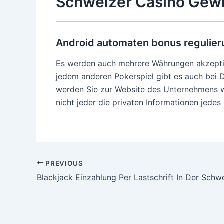
Schweizer Сasino Gew
Android automaten bonus regulie
Es werden auch mehrere Währungen akzepti
jedem anderen Pokerspiel gibt es auch bei Dr
werden Sie zur Website des Unternehmens wei
nicht jeder die privaten Informationen jedes
Post
PREVIOUS
navigation
Blackjack Einzahlung Per Lastschrift In Der Sch