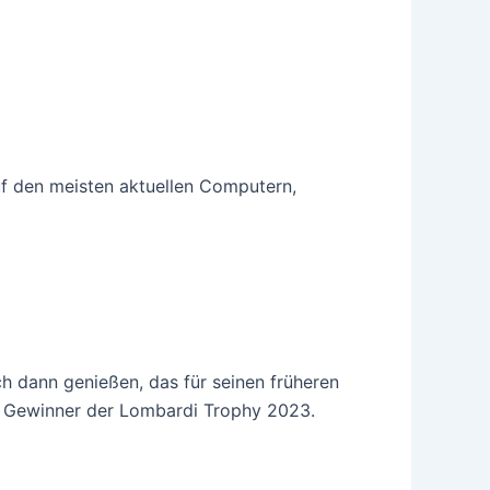
uf den meisten aktuellen Computern,
h dann genießen, das für seinen früheren
ie Gewinner der Lombardi Trophy 2023.