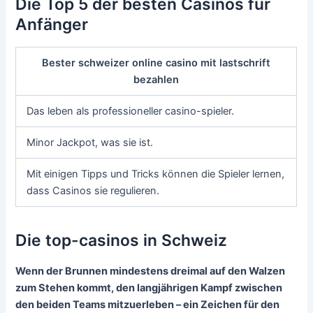
Die Top 5 der besten Casinos für
Anfänger
Bester schweizer online casino mit lastschrift
bezahlen
Das leben als professioneller casino-spieler.
Minor Jackpot, was sie ist.
Mit einigen Tipps und Tricks können die Spieler lernen,
dass Casinos sie regulieren.
Die top-casinos in Schweiz
Wenn der Brunnen mindestens dreimal auf den Walzen
zum Stehen kommt, den langjährigen Kampf zwischen
den beiden Teams mitzuerleben – ein Zeichen für den